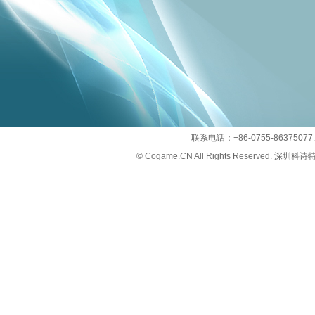
联系电话：+86-0755-86375
©
Cogame.CN
All Rights Reserved. 