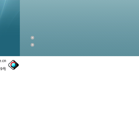
.cn
89号